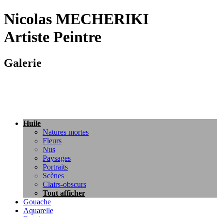
Nicolas MECHERIKI
Artiste Peintre
Galerie
Huile
Natures mortes
Fleurs
Nus
Paysages
Portraits
Scènes
Clairs-obscurs
Tout afficher
Gouache
Aquarelle