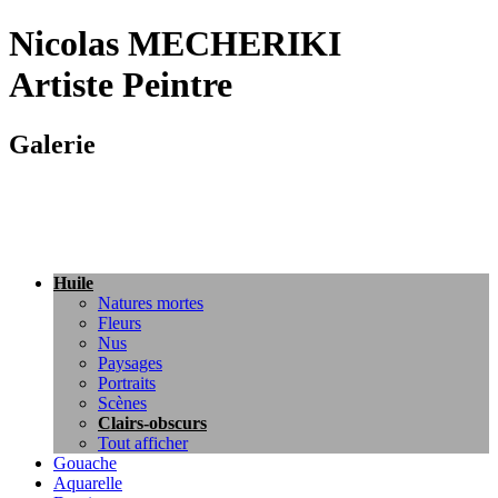
Nicolas MECHERIKI
Artiste Peintre
Galerie
Huile
Natures mortes
Fleurs
Nus
Paysages
Portraits
Scènes
Clairs-obscurs
Tout afficher
Gouache
Aquarelle