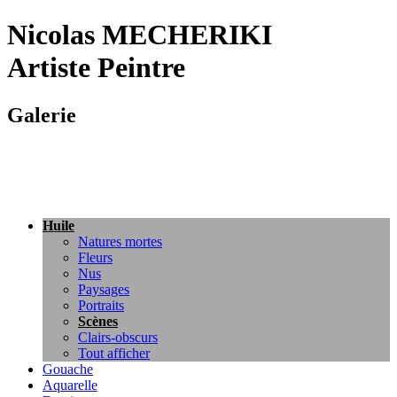
Nicolas MECHERIKI
Artiste Peintre
Galerie
Huile
Natures mortes
Fleurs
Nus
Paysages
Portraits
Scènes
Clairs-obscurs
Tout afficher
Gouache
Aquarelle