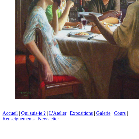
Accueil
|
Qui suis-je ?
|
L'Atelier
|
Expositions
|
Galerie
|
Cours
|
Renseignements
|
Newsletter